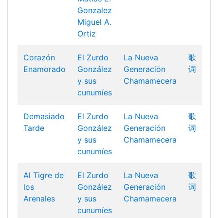
Gonzalez
Miguel A.
Ortiz
Corazón
El Zurdo
La Nueva
歌
Enamorado
González
Generación
词
y sus
Chamamecera
cunumíes
Demasiado
El Zurdo
La Nueva
歌
Tarde
González
Generación
词
y sus
Chamamecera
cunumíes
Al Tigre de
El Zurdo
La Nueva
歌
los
González
Generación
词
Arenales
y sus
Chamamecera
cunumíes