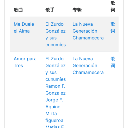
歌
歌曲
歌手
专辑
词
Me Duele
El Zurdo
La Nueva
歌
el Alma
González
Generación
词
y sus
Chamamecera
cunumíes
Amor para
El Zurdo
La Nueva
歌
Tres
González
Generación
词
y sus
Chamamecera
cunumíes
Ramon F.
Gonzalez
Jorge F.
Aquino
Mirta
figueroa
Matias E.