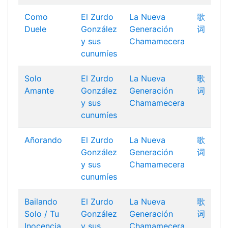
Como
El Zurdo
La Nueva
歌
Duele
González
Generación
词
y sus
Chamamecera
cunumíes
Solo
El Zurdo
La Nueva
歌
Amante
González
Generación
词
y sus
Chamamecera
cunumíes
Añorando
El Zurdo
La Nueva
歌
González
Generación
词
y sus
Chamamecera
cunumíes
Bailando
El Zurdo
La Nueva
歌
Solo / Tu
González
Generación
词
Inocencia
y sus
Chamamecera