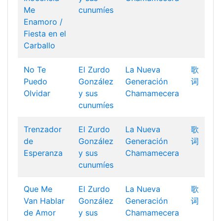
Me
cunumíes
Enamoro /
Fiesta en el
Carballo
No Te
El Zurdo
La Nueva
歌
Puedo
González
Generación
词
Olvidar
y sus
Chamamecera
cunumíes
Trenzador
El Zurdo
La Nueva
歌
de
González
Generación
词
Esperanza
y sus
Chamamecera
cunumíes
Que Me
El Zurdo
La Nueva
歌
Van Hablar
González
Generación
词
de Amor
y sus
Chamamecera