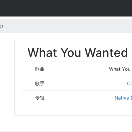
c)
What You Wanted 
歌曲
What You 
歌手
O
专辑
Native 