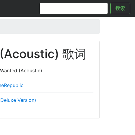
搜索
(Acoustic) 歌词
Wanted (Acoustic)
neRepublic
(Deluxe Version)