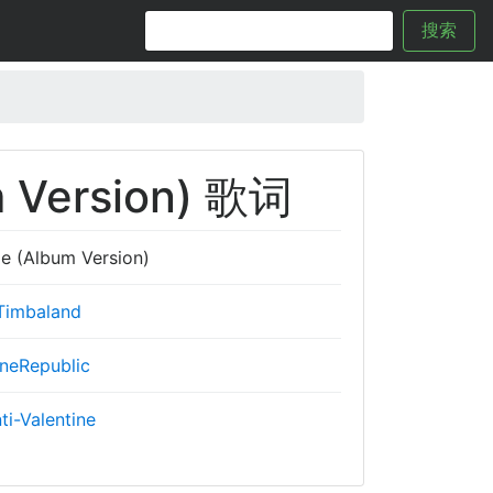
搜索
m Version) 歌词
e (Album Version)
Timbaland
neRepublic
ti-Valentine