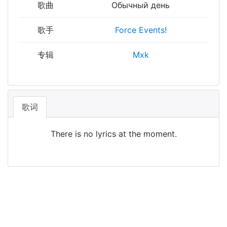
歌曲
Обычный день
歌手
Force Events!
专辑
Mxk
歌词
There is no lyrics at the moment.