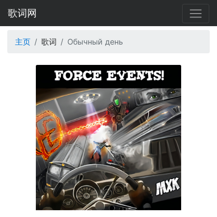
歌词网
主页
歌词
Обычный день