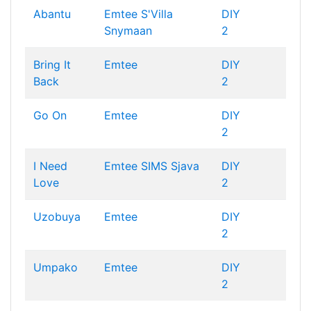
Abantu
Emtee
S'Villa
DIY
Snymaan
2
Bring It
Emtee
DIY
Back
2
Go On
Emtee
DIY
2
I Need
Emtee
SIMS
Sjava
DIY
Love
2
Uzobuya
Emtee
DIY
2
Umpako
Emtee
DIY
2