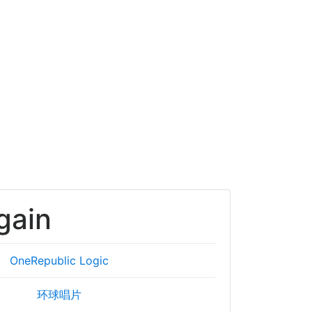
gain
OneRepublic
Logic
环球唱片