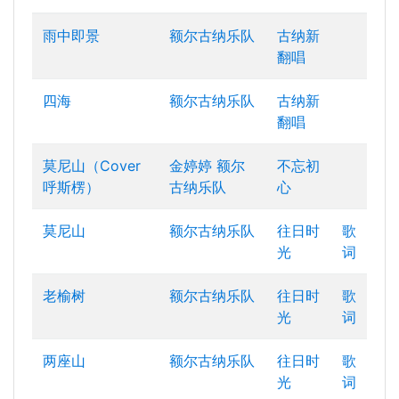
雨中即景
额尔古纳乐队
古纳新
翻唱
四海
额尔古纳乐队
古纳新
翻唱
莫尼山（Cover
金婷婷
额尔
不忘初
呼斯楞）
古纳乐队
心
莫尼山
额尔古纳乐队
往日时
歌
光
词
老榆树
额尔古纳乐队
往日时
歌
光
词
两座山
额尔古纳乐队
往日时
歌
光
词