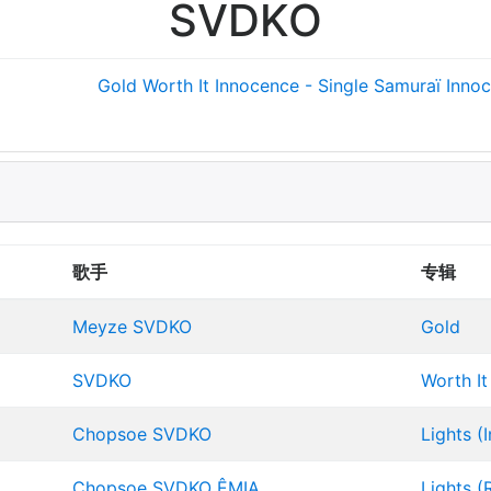
SVDKO
Gold
Worth It
Innocence - Single
Samuraï
Inno
歌手
专辑
Meyze
SVDKO
Gold
SVDKO
Worth It
Chopsoe
SVDKO
Lights (
Chopsoe
SVDKO
ÊMIA
Lights (