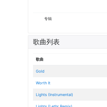
专辑
歌曲列表
歌曲
Gold
Worth It
Lights (Instrumental)
Lights (Lethr Remix)