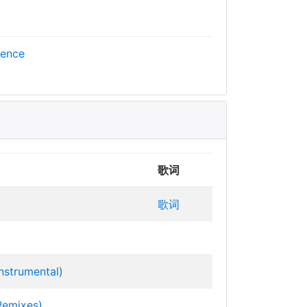
cence
歌词
歌词
Instrumental)
Remixes)