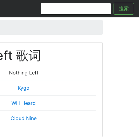
搜索
eft 歌词
Nothing Left
Kygo
Will Heard
Cloud Nine