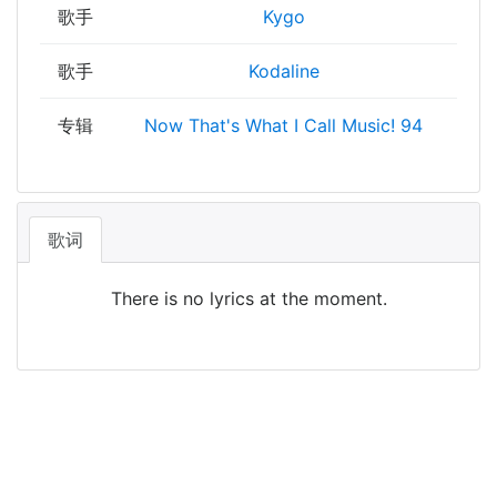
歌手
Kygo
歌手
Kodaline
专辑
Now That's What I Call Music! 94
歌词
There is no lyrics at the moment.