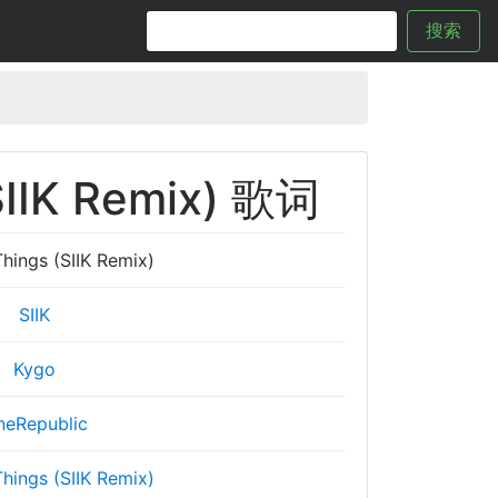
搜索
SIIK Remix) 歌词
Things (SIIK Remix)
SIIK
Kygo
neRepublic
Things (SIIK Remix)