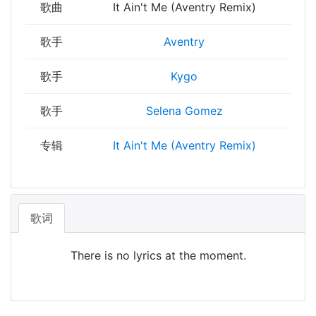
歌曲
It Ain't Me (Aventry Remix)
歌手
Aventry
歌手
Kygo
歌手
Selena Gomez
专辑
It Ain't Me (Aventry Remix)
歌词
There is no lyrics at the moment.