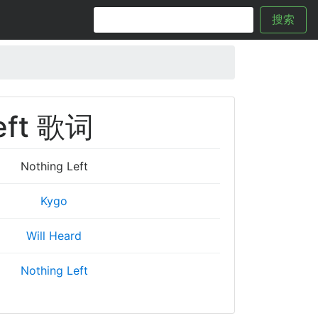
搜索
eft 歌词
Nothing Left
Kygo
Will Heard
Nothing Left