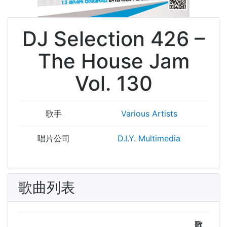
DJ Selection 426 –
The House Jam
Vol. 130
歌手
Various Artists
唱片公司
D.I.Y. Multimedia
歌曲列表
歌