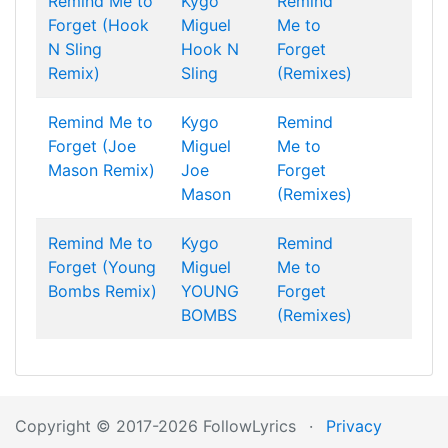
Remind Me to
Kygo
Remind
Forget (Hook
Miguel
Me to
N Sling
Hook N
Forget
Remix)
Sling
(Remixes)
Remind Me to
Kygo
Remind
Forget (Joe
Miguel
Me to
Mason Remix)
Joe
Forget
Mason
(Remixes)
Remind Me to
Kygo
Remind
Forget (Young
Miguel
Me to
Bombs Remix)
YOUNG
Forget
BOMBS
(Remixes)
Copyright © 2017-2026 FollowLyrics
·
Privacy