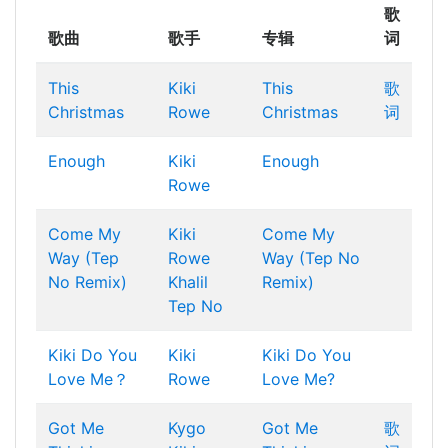
歌
歌曲
歌手
专辑
词
This
Kiki
This
歌
Christmas
Rowe
Christmas
词
Enough
Kiki
Enough
Rowe
Come My
Kiki
Come My
Way (Tep
Rowe
Way (Tep No
No Remix)
Khalil
Remix)
Tep No
Kiki Do You
Kiki
Kiki Do You
Love Me？
Rowe
Love Me?
Got Me
Kygo
Got Me
歌