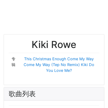
Kiki Rowe
专
This Christmas
Enough
Come My Way
辑
Come My Way (Tep No Remix)
Kiki Do
You Love Me?
歌曲列表