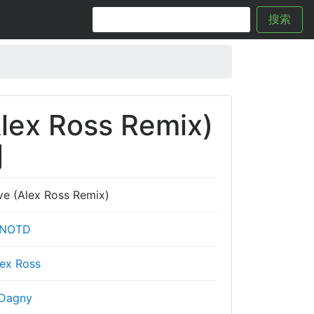
搜索
lex Ross Remix)
词
e (Alex Ross Remix)
NOTD
lex Ross
Dagny